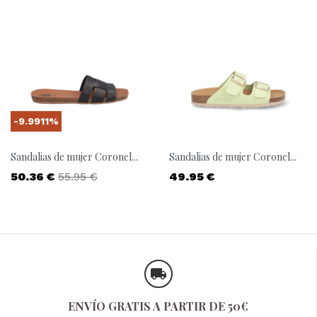
-9.9911%
Sandalias de mujer Coronel...
Sandalias de mujer Coronel...
Precio
Precio base
Precio
50.36 €
55.95 €
49.95 €
ENVÍO GRATIS A PARTIR DE 50€