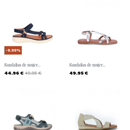
-9.99%
Sandalias de mujer...
Sandalias de mujer...
Precio
Precio base
Precio
44.96 €
49.95 €
49.95 €