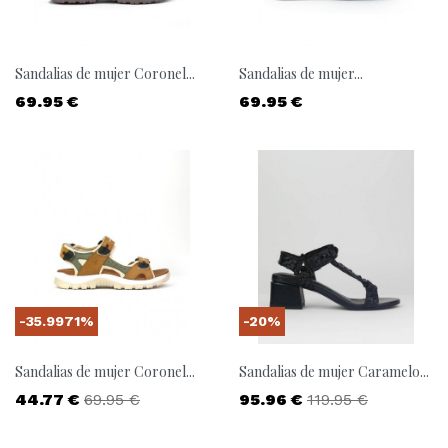
Sandalias de mujer Coronel...
Sandalias de mujer...
Precio
Precio
69.95 €
69.95 €
-35.9971%
-20%
Sandalias de mujer Coronel...
Sandalias de mujer Caramelo...
Precio
Precio base
Precio
Precio base
44.77 €
69.95 €
95.96 €
119.95 €