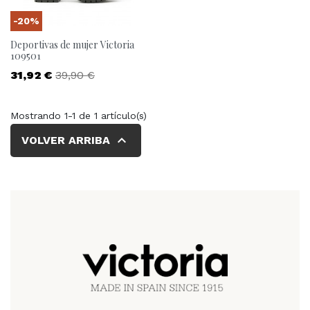
-20%
Deportivas de mujer Victoria
109501
Precio
Precio base
31,92 €
39,90 €
Mostrando 1-1 de 1 artículo(s)

VOLVER ARRIBA