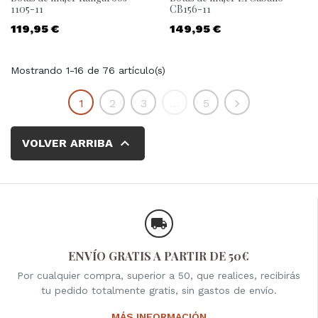
1105-11
CB156-11
Precio
Precio
119,95 €
149,95 €
Mostrando 1-16 de 76 artículo(s)
Siguiente
1
2
3
…
5


VOLVER ARRIBA
ENVÍO GRATIS A PARTIR DE 50€
Por cualquier compra, superior a 50, que realices, recibirás
tu pedido totalmente gratis, sin gastos de envío.
MÁS INFORMACIÓN