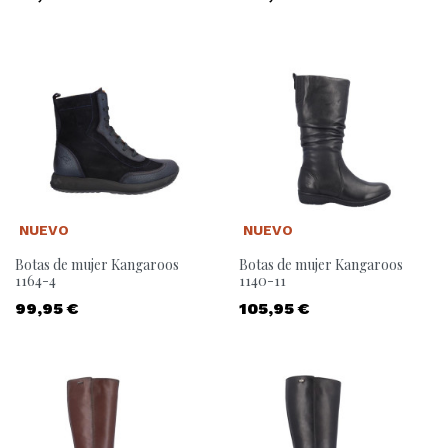
NUEVO
NUEVO
Botas de mujer Kangaroos
Botas de mujer Kangaroos
1164-4
1140-11
Precio
Precio
99,95 €
105,95 €