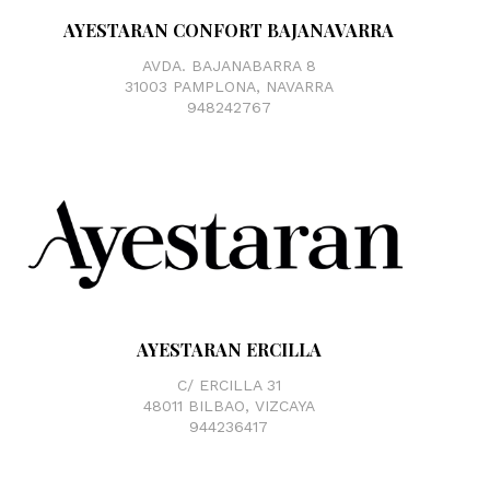
AYESTARAN CONFORT BAJANAVARRA
AVDA. BAJANABARRA 8
31003 PAMPLONA, NAVARRA
948242767
AYESTARAN ERCILLA
C/ ERCILLA 31
48011 BILBAO, VIZCAYA
944236417