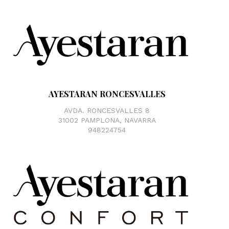
AYESTARAN RONCESVALLES
AVDA. RONCESVALLES 8
31002 PAMPLONA, NAVARRA
948224754