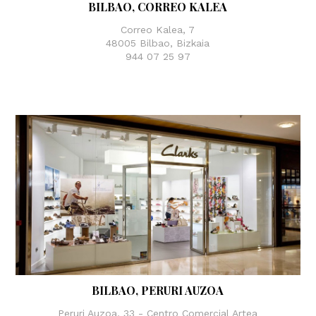
BILBAO, CORREO KALEA
Correo Kalea, 7
48005 Bilbao, Bizkaia
944 07 25 97
BILBAO, PERURI AUZOA
Peruri Auzoa, 33 - Centro Comercial Artea