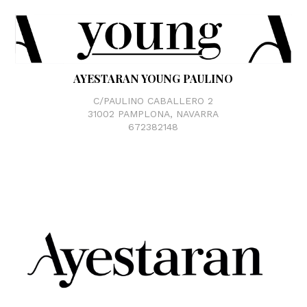
AYESTARAN YOUNG PAULINO
C/PAULINO CABALLERO 2
31002 PAMPLONA, NAVARRA
672382148