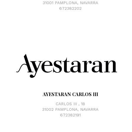
31001 PAMPLONA, NAVARRA
672382202
AYESTARAN CARLOS III
CARLOS III , 18
31002 PAMPLONA, NAVARRA
672382191