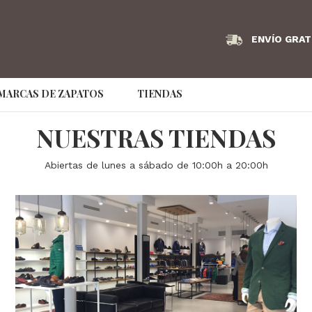
ENVÍO GRAT
MARCAS DE ZAPATOS
TIENDAS
Angel Infantes
Armani Exchange
AS98
NUESTRAS TIENDAS
Bikkembergs
Birkenstock
Bonaven
Couture Brand
Abiertas de lunes a sábado de 10:00h a 20:00h
Caramelo
Clarks
Convers
Dude
EA7
Ecco
Emporio Armani
Fluchos
Frau
GS Footwear
Hispanitas
hoff
IMAC
Jaime Mascaró
Jaime Ma