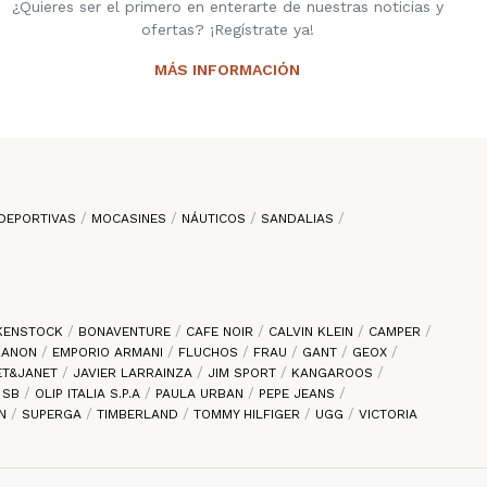
¿Quieres ser el primero en enterarte de nuestras noticias y
ofertas? ¡Regístrate ya!
MÁS INFORMACIÓN
DEPORTIVAS
MOCASINES
NÁUTICOS
SANDALIAS
KENSTOCK
BONAVENTURE
CAFE NOIR
CALVIN KLEIN
CAMPER
 ZANON
EMPORIO ARMANI
FLUCHOS
FRAU
GANT
GEOX
ET&JANET
JAVIER LARRAINZA
JIM SPORT
KANGAROOS
E SB
OLIP ITALIA S.P.A
PAULA URBAN
PEPE JEANS
EN
SUPERGA
TIMBERLAND
TOMMY HILFIGER
UGG
VICTORIA