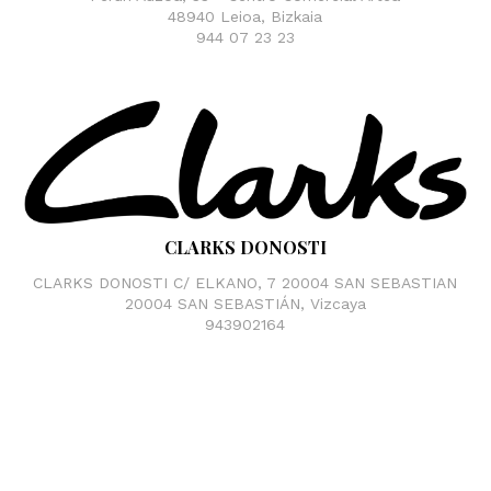
48940 Leioa, Bizkaia‎
944 07 23 23
CLARKS DONOSTI
CLARKS DONOSTI C/ ELKANO, 7 20004 SAN SEBASTIAN
20004 SAN SEBASTIÁN, Vizcaya
943902164