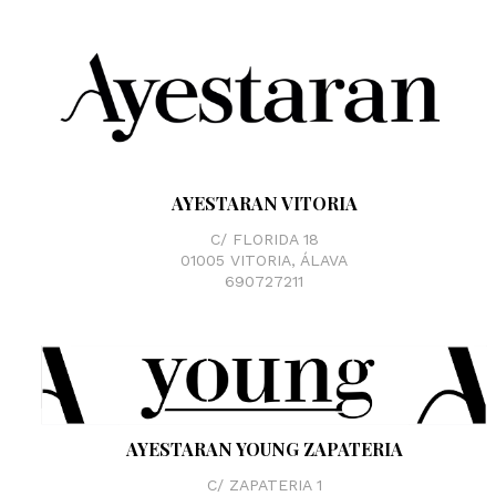
AYESTARAN VITORIA
C/ FLORIDA 18
01005 VITORIA, ÁLAVA
690727211
AYESTARAN YOUNG ZAPATERIA
C/ ZAPATERIA 1