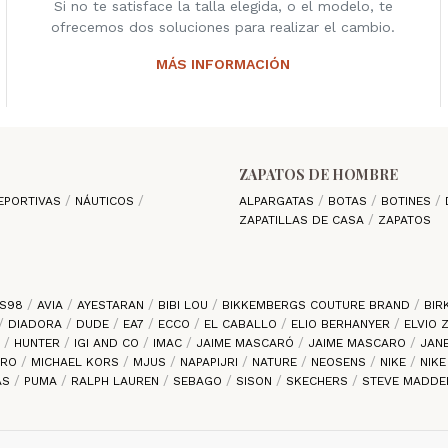
Si no te satisface la talla elegida, o el modelo, te
ofrecemos dos soluciones para realizar el cambio.
MÁS INFORMACIÓN
ZAPATOS DE HOMBRE
EPORTIVAS
NÁUTICOS
ALPARGATAS
BOTAS
BOTINES
ZAPATILLAS DE CASA
ZAPATOS
S98
AVIA
AYESTARAN
BIBI LOU
BIKKEMBERGS COUTURE BRAND
BIR
DIADORA
DUDE
EA7
ECCO
EL CABALLO
ELIO BERHANYER
ELVIO
S
HUNTER
IGI AND CO
IMAC
JAIME MASCARÓ
JAIME MASCARO
JAN
ARO
MICHAEL KORS
MJUS
NAPAPIJRI
NATURE
NEOSENS
NIKE
NIK
AS
PUMA
RALPH LAUREN
SEBAGO
SISON
SKECHERS
STEVE MADD