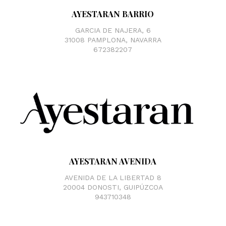
AYESTARAN BARRIO
GARCIA DE NAJERA, 6
31008 PAMPLONA, NAVARRA
672382207
AYESTARAN AVENIDA
AVENIDA DE LA LIBERTAD 8
20004 DONOSTI, GUIPÚZCOA
943710348