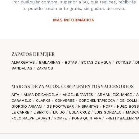
Por cualquier compra, superior a 50, que realices, recibirás
tu pedido totalmente gratis, sin gastos de envío.
MÁS INFORMACIÓN
ZAPATOS DE MUJER
ALPARGATAS
BAILARINAS
BOTAS
BOTAS DE AGUA
BOTINES
D
SANDALIAS
ZAPATOS
MARCAS DE ZAPATOS, COMPLEMENTOS Y ACCESORIOS
AITA
ALMA DE CANDELA
ANGEL INFANTES
ARMANI EXCHANGE
A
CARAMELO
CLARKS
CONVERSE
CORONEL TAPIOCCA
DEI COLLI
GIORGIO ARMANI
GS FOOTWEAR
HISPANITAS
HOFF
HUGO BOS
LE CARRE
LIBERTO
LIU JO
LOLA CRUZ
LUIS GONZALO
MASC
POLO RALPH LAUREN
POMPEI
PONS QUINTANA
PRETTY BALLERIN