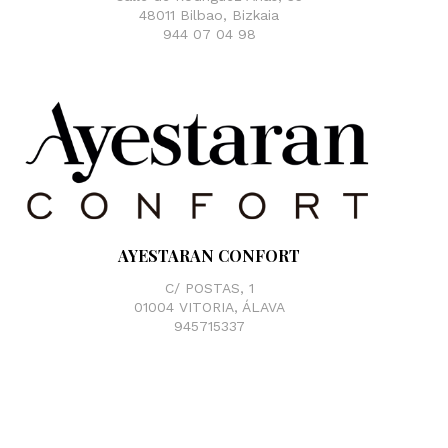
48011 Bilbao, Bizkaia
944 07 04 98
AYESTARAN CONFORT
C/ POSTAS, 1
01004 VITORIA, ÁLAVA
945715337