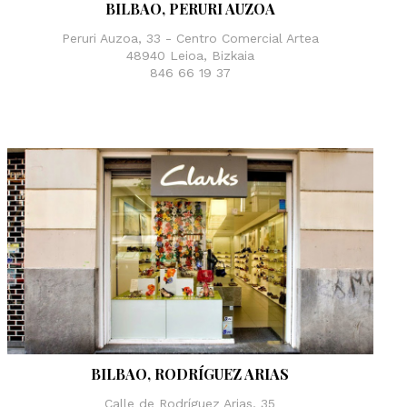
BILBAO, PERURI AUZOA
Peruri Auzoa, 33 - Centro Comercial Artea
48940 Leioa, Bizkaia‎
846 66 19 37
BILBAO, RODRÍGUEZ ARIAS
Calle de Rodríguez Arias, 35