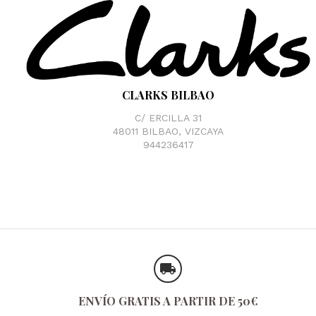
CLARKS BILBAO
C/ ERCILLA 31
48011 BILBAO, VIZCAYA
944236417
ENVÍO GRATIS A PARTIR DE 50€