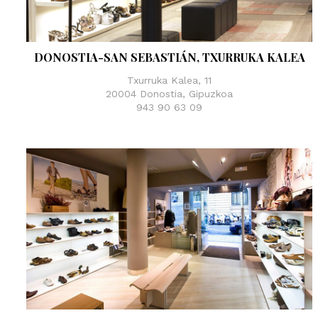
Sandalias
Zapatillas de casa
Javier Larrainza
Jim Sport
Zapatos
Zapatos
Lola cruz
Luis gonzalo
DONOSTIA-SAN SEBASTIÁN, TXURRUKA KALEA
Nature
Neosens
Txurruka Kalea, 11
20004 Donostia, Gipuzkoa
Pepe Jeans
Polo Ralph Lauren
943 90 63 09
Ralph Lauren
Sebago
Timberland
Tommy Hilfiger