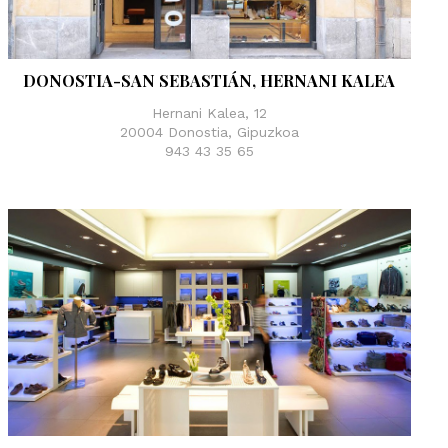
Liu jo
Napapijri
DONOSTIA-SAN SEBASTIÁN, HERNANI KALEA
a S.P.A
Paula Urban
Hernani Kalea, 12
20004 Donostia, Gipuzkoa
llerinas
Puma
943 43 35 65
adden
Superga