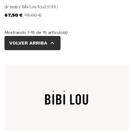
de mujer Bibi Lou 839Z7OHG
Precio
Precio base
67,50 €
75,00 €
Mostrando 1-15 de 15 artículo(s)

VOLVER ARRIBA