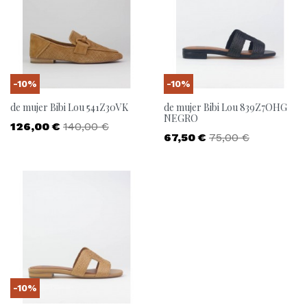
-10%
-10%
de mujer Bibi Lou 541Z30VK
de mujer Bibi Lou 839Z7OHG
NEGRO
Precio
Precio base
126,00 €
140,00 €
Precio
Precio base
67,50 €
75,00 €
-10%