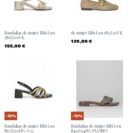
Sandalias de mujer Bibi Lou
de mujer Bibi Lou 582Z30VK
586Z00VK
Precio
139,00 €
Precio
155,00 €
-10%
-10%
Sandalias de mujer Bibi Lou
Sandalias de mujer Bibi Lou
867Z00HG-V23
840Z94HG PLOMO