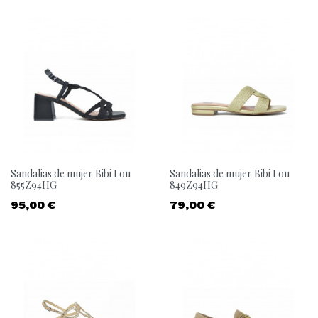
Sandalias de mujer Bibi Lou
Sandalias de mujer Bibi Lou
855Z94HG
849Z94HG
Precio
Precio
95,00 €
79,00 €