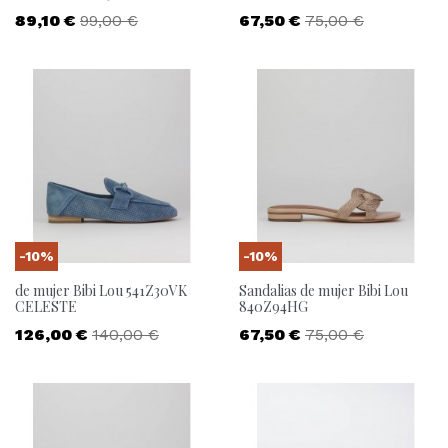
Precio
Precio base
Precio
Precio base
89,10 €
99,00 €
67,50 €
75,00 €
-10%
-10%
de mujer Bibi Lou 541Z30VK
Sandalias de mujer Bibi Lou
CELESTE
840Z94HG
Precio
Precio base
Precio
Precio base
126,00 €
140,00 €
67,50 €
75,00 €