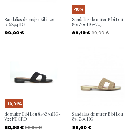
-10%
Sandalias de mujer Bibi Lou
Sandalias de mujer Bibi Lou
876Z94HG
861Z00HG-V23
Precio
Precio
Precio base
99,00 €
89,10 €
99,00 €
-10,01%
de mujer Bibi Lou 849Z94HG-
Sandalias de mujer Bibi Lou
V23 NEGRO
839Z00HG
Precio
Precio base
Precio
80,95 €
89,95 €
99,00 €