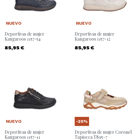
NUEVO
NUEVO
Deportivas de mujer
Deportivas de mujer
Kangaroos 1157-54
Kangaroos 1157-12
Precio
Precio
85,95 €
85,95 €
NUEVO
-20%
Deportivas de mujer
Deportivas de mujer Coronel
Kangaroos 1157-11
Tapiocca T895-7