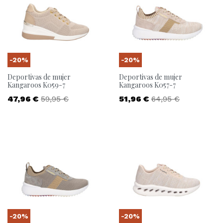
-20%
-20%
Deportivas de mujer
Deportivas de mujer
Kangaroos K059-7
Kangaroos K057-7
Precio
Precio base
Precio
Precio base
47,96 €
59,95 €
51,96 €
64,95 €
-20%
-20%