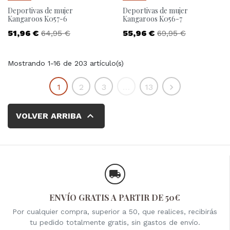
Deportivas de mujer
Deportivas de mujer
Kangaroos K057-6
Kangaroos K056-7
Precio
Precio base
Precio
Precio base
51,96 €
64,95 €
55,96 €
69,95 €
Mostrando 1-16 de 203 artículo(s)
Siguiente
1
2
3
…
13


VOLVER ARRIBA
ENVÍO GRATIS A PARTIR DE 50€
Por cualquier compra, superior a 50, que realices, recibirás
tu pedido totalmente gratis, sin gastos de envío.