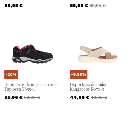
Precio
Precio
Precio base
85,95 €
55,96 €
69,95 €
-20%
-9,99%
Deportivas de mujer Coronel
Deportivas de mujer
Tapiocca T895-1
Kangaroos K070-5
Precio
Precio base
Precio
Precio base
55,96 €
69,95 €
44,96 €
49,95 €