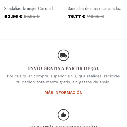
Sandalias de mujer Coronel...
Sandalias de mujer Caramelo...
Precio
Precio base
Precio
Precio base
62.96 €
69.95 €
76.77 €
119.95 €
ENVÍO GRATIS A PARTIR DE 50€
Por cualquier compra, superior a 50, que realices, recibirás
tu pedido totalmente gratis, sin gastos de envío.
MÁS INFORMACIÓN