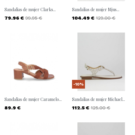
Sandalias de mujer Clarks...
Sandalias de mujer Mjus...
Precio
Precio base
Precio
Precio base
79.96 €
99.95 €
104.49 €
129.00 €
-10%
Sandalias de mujer Caramelo...
Sandalias de mujer Michael...
Precio
Precio
Precio base
89.9 €
112.5 €
125.00 €