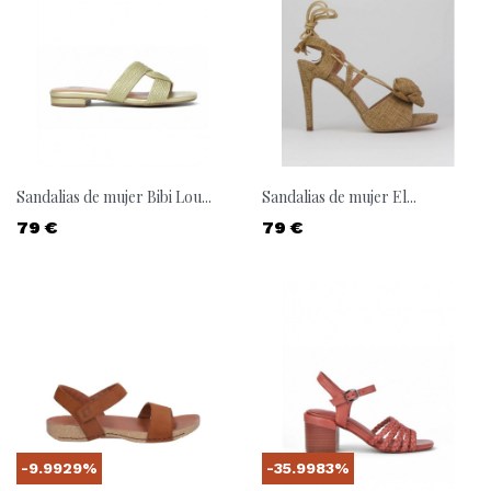
Sandalias de mujer Bibi Lou...
Sandalias de mujer El...
Precio
Precio
79 €
79 €
-9.9929%
-35.9983%