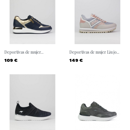
Deportivas de mujer...
Deportivas de mujer Liu jo...
Precio
Precio
109 €
149 €