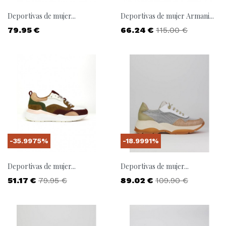
Deportivas de mujer...
Deportivas de mujer Armani...
Precio
Precio
Precio base
79.95 €
66.24 €
115.00 €
-35.9975%
-18.9991%
Deportivas de mujer...
Deportivas de mujer...
Precio
Precio base
Precio
Precio base
51.17 €
79.95 €
89.02 €
109.90 €