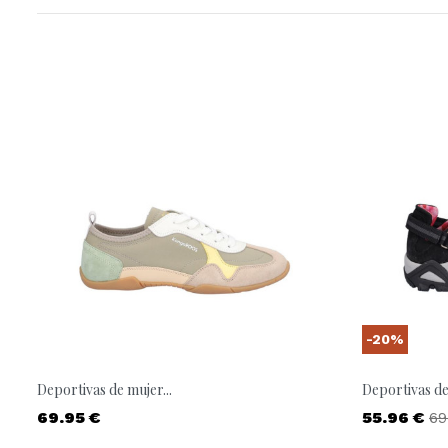
-20%
Deportivas de mujer...
Deportivas de
Precio
Precio
Pr
69.95 €
55.96 €
69