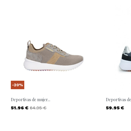
-20%
Deportivas de mujer...
Deportivas de 
Precio
Precio base
Precio
51.96 €
64.95 €
59.95 €