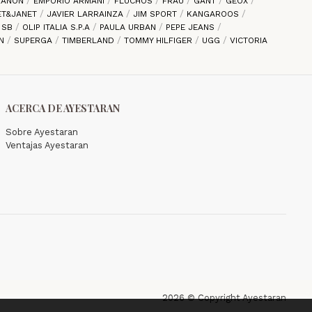
 ZANON
EMPORIO ARMANI
FLUCHOS
FRAU
GANT
GEOX
ET&JANET
JAVIER LARRAINZA
JIM SPORT
KANGAROOS
E SB
OLIP ITALIA S.P.A
PAULA URBAN
PEPE JEANS
EN
SUPERGA
TIMBERLAND
TOMMY HILFIGER
UGG
VICTORIA
ACERCA DE AYESTARAN
Sobre Ayestaran
Ventajas Ayestaran
2026 © Copyright Ayestaran