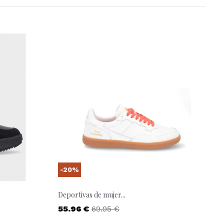
-20%
Deportivas de mujer...
Precio
Precio base
55.96 €
69.95 €