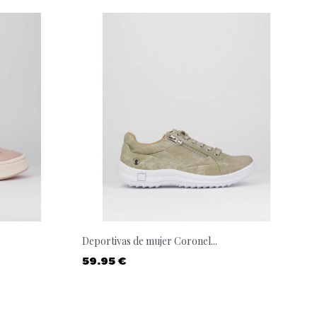
Deportivas de mujer Coronel...
Precio
59.95 €