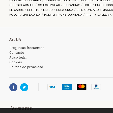
CARAMELO
CLARKS
CONVERSE
CORONEL TAPIOCCA
DEI COLLI
GIORGIO ARMANI
GS FOOTWEAR
HISPANITAS
HOFF
HUGO BOS
LE CARRE
LIBERTO
LIU JO
LOLA CRUZ
LUIS GONZALO
MASC
POLO RALPH LAUREN
POMPEI
PONS QUINTANA
PRETTY BALLERIN
AYUDA
Preguntas frecuentes
Contacto
Aviso legal
Cookies
Política de privacidad

