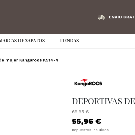
ENVÍO GRAT
MARCAS DE ZAPATOS
TIENDAS
Angel Infantes
Armani Exchange
AS98
 de mujer Kangaroos K514-4
Bikkembergs
Birkenstock
Bonaven
Couture Brand
Caramelo
Clarks
Convers
Dude
EA7
Ecco
DEPORTIVAS DE
Emporio Armani
Fluchos
Frau
69,95 €
GS Footwear
Hispanitas
hoff
55,96 €
Impuestos incluidos
IMAC
Jaime Mascaró
Jaime Ma