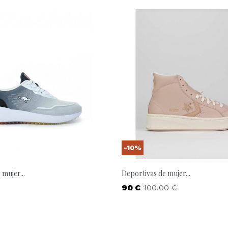
-10%
mujer...
Deportivas de mujer...
Precio
Precio base
90 €
100.00 €