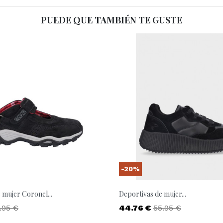
PUEDE QUE TAMBIÉN TE GUSTE
-20%
 mujer Coronel...
Deportivas de mujer...
ecio base
Precio
Precio base
.95 €
44.76 €
55.95 €