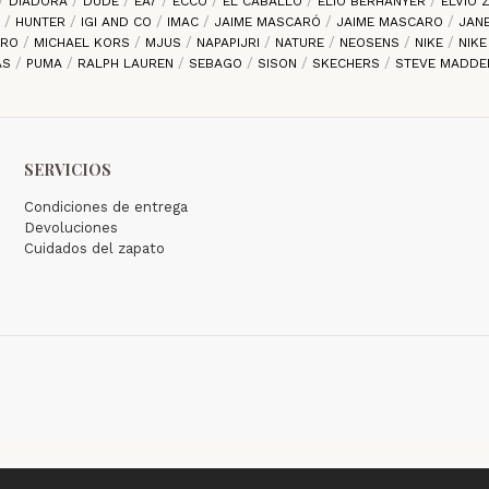
DIADORA
DUDE
EA7
ECCO
EL CABALLO
ELIO BERHANYER
ELVIO
S
HUNTER
IGI AND CO
IMAC
JAIME MASCARÓ
JAIME MASCARO
JAN
ARO
MICHAEL KORS
MJUS
NAPAPIJRI
NATURE
NEOSENS
NIKE
NIK
AS
PUMA
RALPH LAUREN
SEBAGO
SISON
SKECHERS
STEVE MADD
SERVICIOS
Condiciones de entrega
Devoluciones
Cuidados del zapato