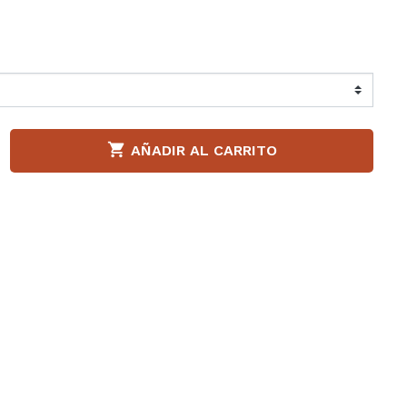
Liu jo
Napapijri
a S.P.A
Paula Urban
llerinas
Puma

AÑADIR AL CARRITO
adden
Superga