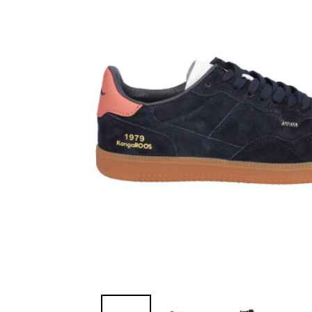
Sandalias
Zapatillas de casa
Javier Larrainza
Jim Sport
Zapatos
Zapatos
Lola cruz
Luis gonzalo
Nature
Neosens
Pepe Jeans
Polo Ralph Lauren
Ralph Lauren
Sebago
Timberland
Tommy Hilfiger