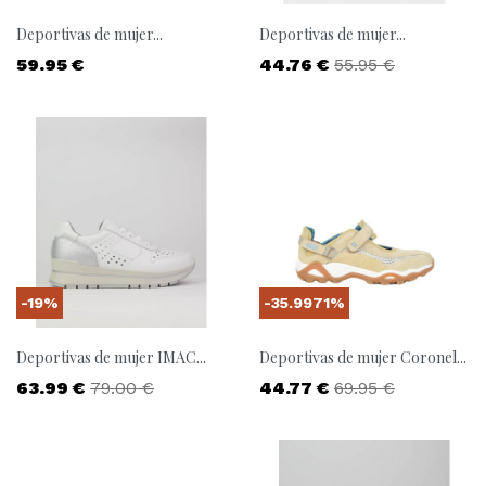
Deportivas de mujer...
Deportivas de mujer...
Precio
Precio
Precio base
59.95 €
44.76 €
55.95 €
-19%
-35.9971%
Deportivas de mujer IMAC...
Deportivas de mujer Coronel...
Precio
Precio base
Precio
Precio base
63.99 €
79.00 €
44.77 €
69.95 €