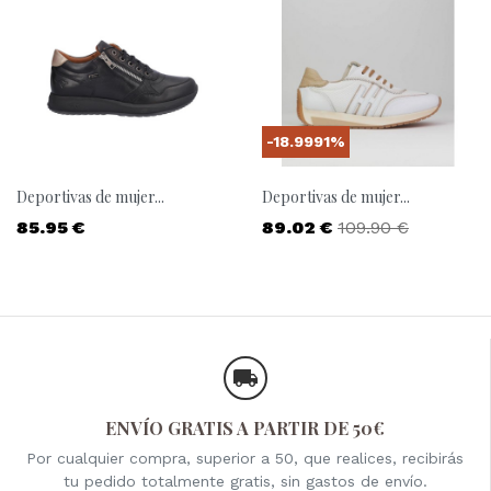
-18.9991%
Deportivas de mujer...
Deportivas de mujer...
Precio
Precio
Precio base
85.95 €
89.02 €
109.90 €
ENVÍO GRATIS A PARTIR DE 50€
Por cualquier compra, superior a 50, que realices, recibirás
tu pedido totalmente gratis, sin gastos de envío.