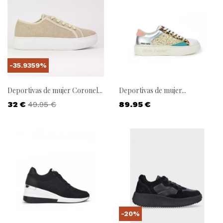
-35.9359%
Deportivas de mujer Coronel...
Deportivas de mujer...
Precio
Precio base
Precio
32 €
49.95 €
89.95 €
-20%