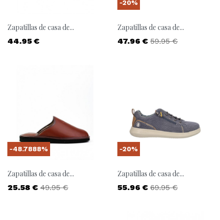
-20%
Zapatillas de casa de...
Zapatillas de casa de...
Precio
Precio
Precio base
44.95 €
47.96 €
59.95 €
-48.7888%
-20%
Zapatillas de casa de...
Zapatillas de casa de...
Precio
Precio base
Precio
Precio base
25.58 €
49.95 €
55.96 €
69.95 €