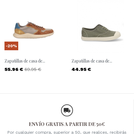
-20%
Zapatillas de casa de...
Zapatillas de casa de...
Precio
Precio base
Precio
55.96 €
69.95 €
44.95 €
ENVÍO GRATIS A PARTIR DE 50€
Por cualquier compra, superior a 50, que realices, recibirás