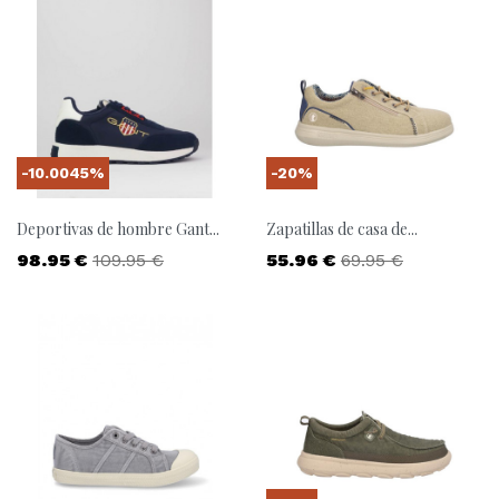
-10.0045%
-20%
Deportivas de hombre Gant...
Zapatillas de casa de...
Precio
Precio base
Precio
Precio base
98.95 €
109.95 €
55.96 €
69.95 €