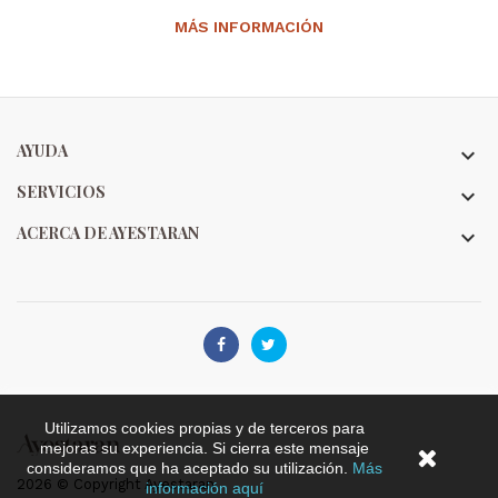
MÁS INFORMACIÓN
AYUDA

SERVICIOS

ACERCA DE AYESTARAN



Utilizamos cookies propias y de terceros para
mejoras su experiencia. Si cierra este mensaje
consideramos que ha aceptado su utilización.
Más
2026 © Copyright Ayestaran
información aquí