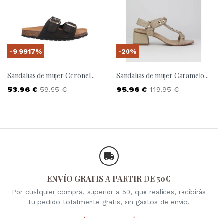
-9.9917%
-20%
Sandalias de mujer Coronel...
Sandalias de mujer Caramelo...
Precio
Precio base
Precio
Precio base
53.96 €
59.95 €
95.96 €
119.95 €
ENVÍO GRATIS A PARTIR DE 50€
Por cualquier compra, superior a 50, que realices, recibirás
tu pedido totalmente gratis, sin gastos de envío.