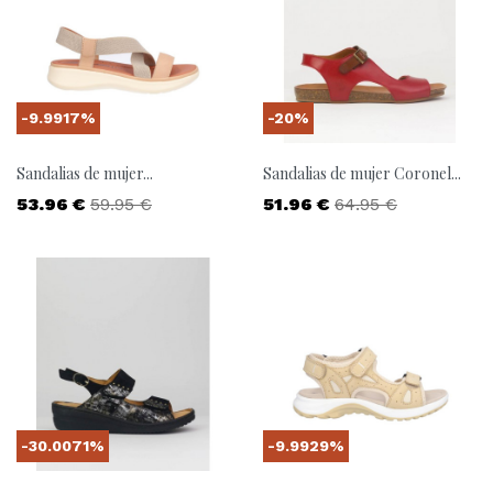
-9.9917%
-20%
Sandalias de mujer...
Sandalias de mujer Coronel...
Precio
Precio base
Precio
Precio base
53.96 €
59.95 €
51.96 €
64.95 €
-30.0071%
-9.9929%