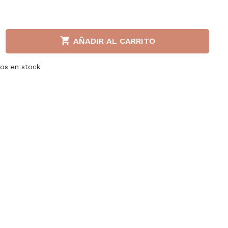
Liu jo
Napapijri

AÑADIR AL CARRITO
a S.P.A
Paula Urban
tos en stock
llerinas
Puma
adden
Superga