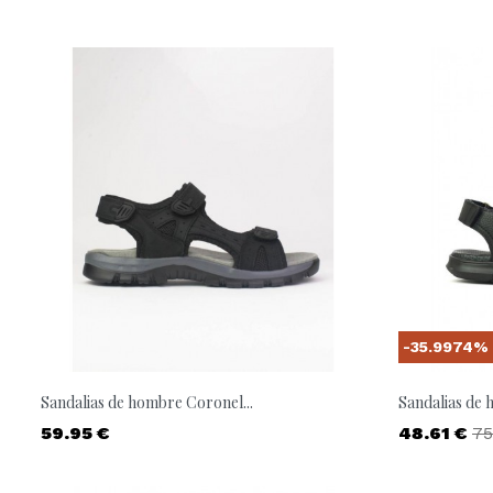
-35.9974%
Sandalias de hombre Coronel...
Sandalias de 
Precio
Precio
Pr
59.95 €
48.61 €
75