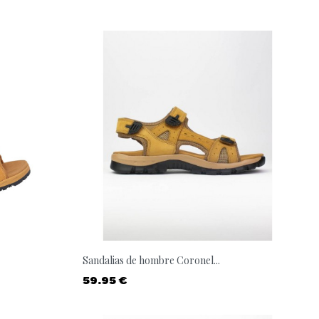
Sandalias de hombre Coronel...
Precio
59.95 €