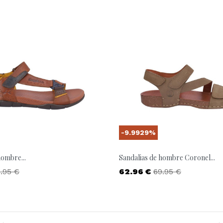
-9.9929%
hombre...
Sandalias de hombre Coronel...
ecio base
Precio
Precio base
.95 €
62.96 €
69.95 €