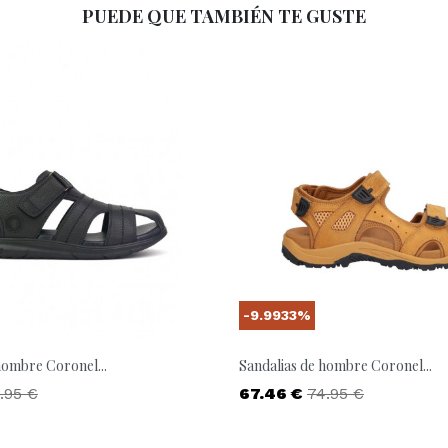
PUEDE QUE TAMBIÉN TE GUSTE
-9.9933%
hombre Coronel...
Sandalias de hombre Coronel...
ecio base
Precio
Precio base
.95 €
67.46 €
74.95 €