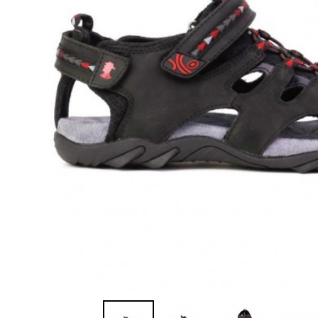
Sandalias
Zapatillas de casa
Javier Larrainza
Jim Sport
Zapatos
Zapatos
Lola cruz
Luis gonzalo
Nature
Neosens
Pepe Jeans
Polo Ralph Lauren
Ralph Lauren
Sebago
Timberland
Tommy Hilfiger