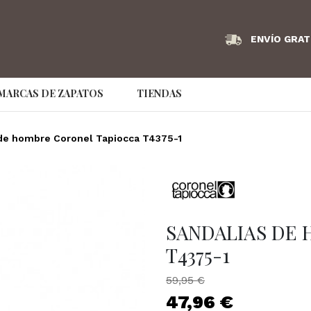
ENVÍO GRAT
MARCAS DE ZAPATOS
TIENDAS
Angel Infantes
Armani Exchange
AS98
de hombre Coronel Tapiocca T4375-1
Bikkembergs
Birkenstock
Bonaven
Couture Brand
Caramelo
Clarks
Convers
Dude
EA7
Ecco
SANDALIAS DE
Emporio Armani
Fluchos
Frau
T4375-1
GS Footwear
Hispanitas
hoff
59,95 €
47,96 €
IMAC
Jaime Mascaró
Jaime Ma