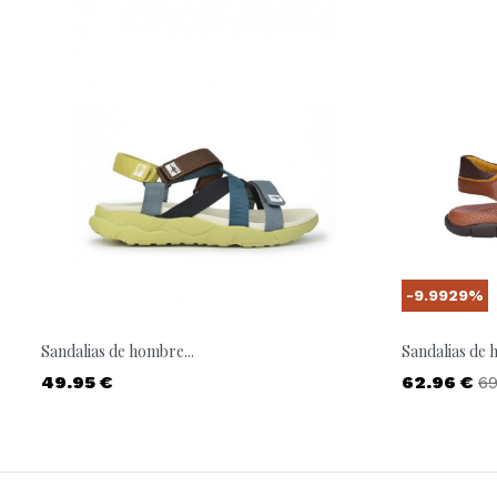
-9.9929%
Sandalias de hombre...
Sandalias de 
Precio
Precio
Pr
49.95 €
62.96 €
69