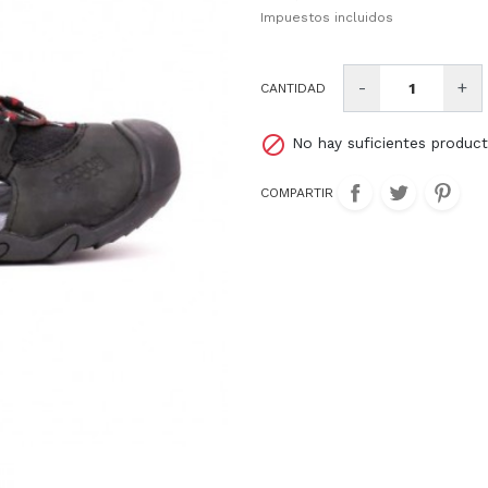
Impuestos incluidos
Kangaroos
Le Carre
Liberto
Mascaro
Michael Kors
Mjus
-
+
CANTIDAD
Nike
Nike SB
Olip itali

No hay suficientes produc
Pompei
Pons Quintana
Pretty ba
COMPARTIR
Sison
Skechers
Steve m
Ugg
Victoria