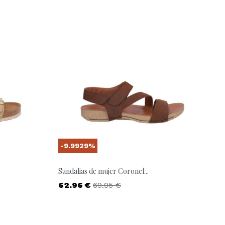
-9.9929%
Sandalias de mujer Coronel...
Precio
Precio base
62.96 €
69.95 €