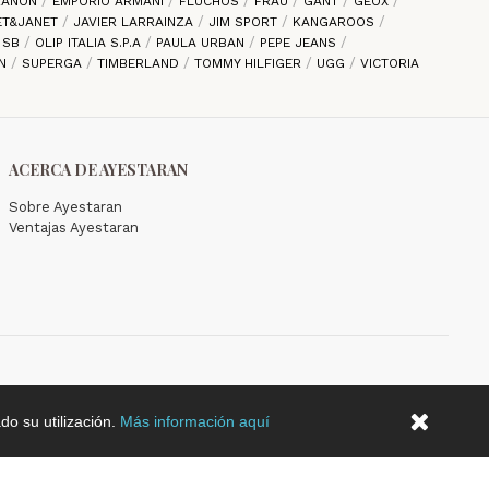
 ZANON
EMPORIO ARMANI
FLUCHOS
FRAU
GANT
GEOX
ET&JANET
JAVIER LARRAINZA
JIM SPORT
KANGAROOS
E SB
OLIP ITALIA S.P.A
PAULA URBAN
PEPE JEANS
EN
SUPERGA
TIMBERLAND
TOMMY HILFIGER
UGG
VICTORIA
ACERCA DE AYESTARAN
Sobre Ayestaran
Ventajas Ayestaran
do su utilización.
Más información aquí
2026 © Copyright Ayestaran