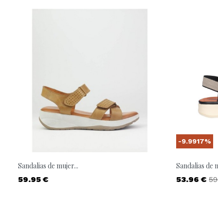
-9.9917%
Sandalias de mujer...
Sandalias de m
Precio
Precio
Pr
59.95 €
53.96 €
59