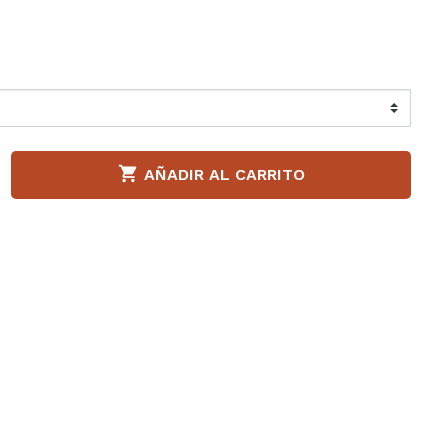
Liu jo
Napapijri
a S.P.A
Paula Urban
llerinas
Puma

AÑADIR AL CARRITO
adden
Superga