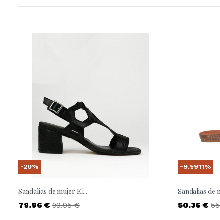
-20%
-9.9911%
Sandalias de mujer El...
Sandalias de 
Precio
Precio base
Precio
Pr
79.96 €
99.95 €
50.36 €
55