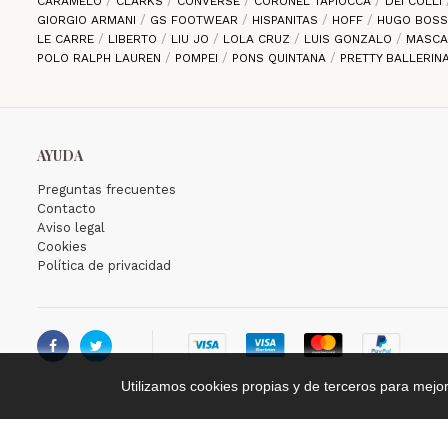
CARAMELO
CLARKS
CONVERSE
CORONEL TAPIOCCA
DEI COLLI
GIORGIO ARMANI
GS FOOTWEAR
HISPANITAS
HOFF
HUGO BOS
LE CARRE
LIBERTO
LIU JO
LOLA CRUZ
LUIS GONZALO
MASC
POLO RALPH LAUREN
POMPEI
PONS QUINTANA
PRETTY BALLERIN
AYUDA
Preguntas frecuentes
Contacto
Aviso legal
Cookies
Política de privacidad


Utilizamos cookies propias y de terceros para mejo