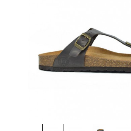
Sandalias
Zapatillas de casa
Javier Larrainza
Jim Sport
Zapatos
Zapatos
Lola cruz
Luis gonzalo
Nature
Neosens
Pepe Jeans
Polo Ralph Lauren
Ralph Lauren
Sebago
Timberland
Tommy Hilfiger