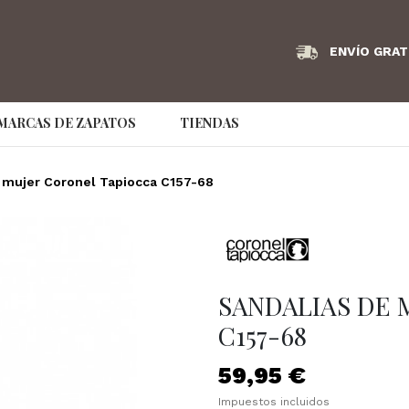
ENVÍO GRAT
MARCAS DE ZAPATOS
TIENDAS
Angel Infantes
Armani Exchange
AS98
 mujer Coronel Tapiocca C157-68
Bikkembergs
Birkenstock
Bonaven
Couture Brand
Caramelo
Clarks
Convers
Dude
EA7
Ecco
SANDALIAS DE 
Emporio Armani
Fluchos
Frau
C157-68
GS Footwear
Hispanitas
hoff
59,95 €
IMAC
Jaime Mascaró
Jaime Ma
Impuestos incluidos