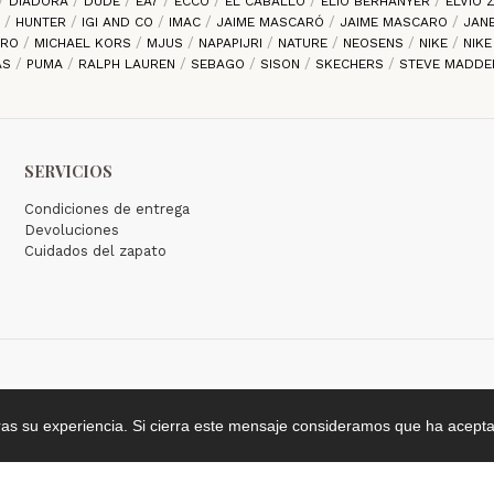
DIADORA
DUDE
EA7
ECCO
EL CABALLO
ELIO BERHANYER
ELVIO
S
HUNTER
IGI AND CO
IMAC
JAIME MASCARÓ
JAIME MASCARO
JAN
ARO
MICHAEL KORS
MJUS
NAPAPIJRI
NATURE
NEOSENS
NIKE
NIK
AS
PUMA
RALPH LAUREN
SEBAGO
SISON
SKECHERS
STEVE MADD
SERVICIOS
Condiciones de entrega
Devoluciones
Cuidados del zapato
ras su experiencia. Si cierra este mensaje consideramos que ha acepta