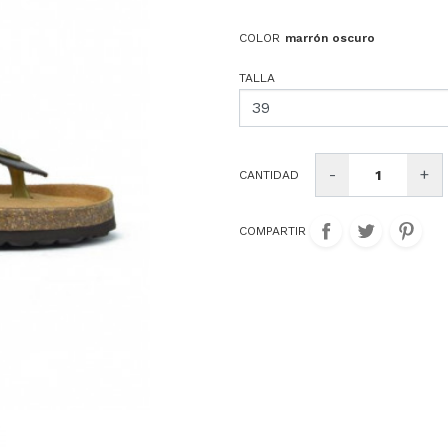
Kangaroos
Le Carre
Liberto
COLOR
marrón oscuro
Mascaro
Michael Kors
Mjus
TALLA
Nike
Nike SB
Olip itali
Pompei
Pons Quintana
Pretty ba
-
+
CANTIDAD
Sison
Skechers
Steve m
Ugg
Victoria
COMPARTIR