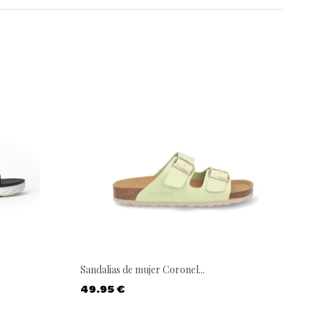
Sandalias de mujer Coronel...
Precio
49.95 €