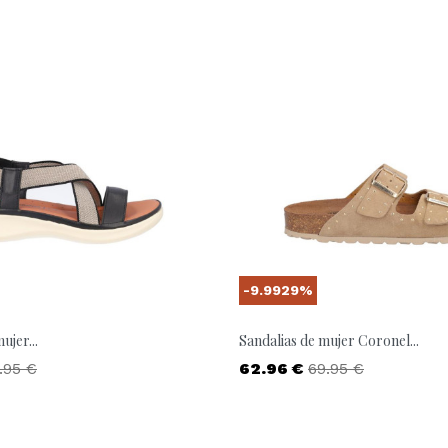
-9.9929%
ujer...
Sandalias de mujer Coronel...
ecio base
Precio
Precio base
.95 €
62.96 €
69.95 €