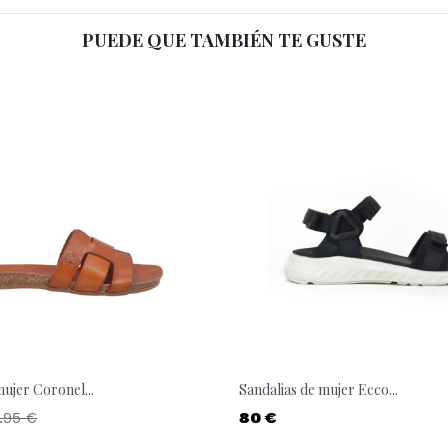
PUEDE QUE TAMBIÉN TE GUSTE
mujer Coronel...
Sandalias de mujer Ecco...
ecio base
Precio
.95 €
80 €