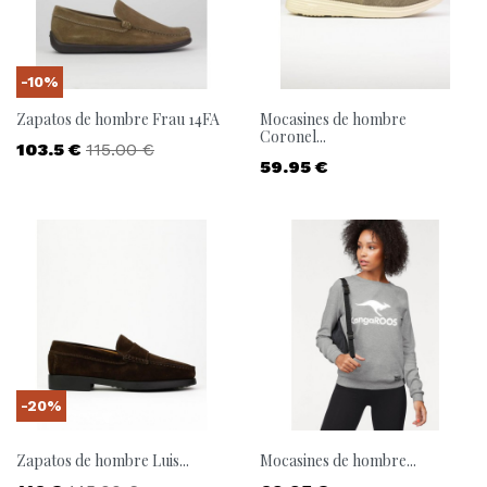
-10%
Zapatos de hombre Frau 14FA
Mocasines de hombre
Coronel...
Precio
Precio base
103.5 €
115.00 €
Precio
59.95 €
-20%
Zapatos de hombre Luis...
Mocasines de hombre...