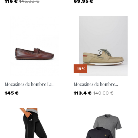
Precio
Precio base
Precio
116 €
145.00 €
69.95 €
-19%
Mocasines de hombre Le...
Mocasines de hombre...
Precio
Precio
Precio base
145 €
113.4 €
140.00 €