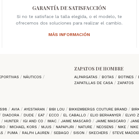
GARANTÍA DE SATISFACCIÓN
Si no te satisface la talla elegida, o el modelo, te
ofrecemos dos soluciones para realizar el cambio.
MÁS INFORMACIÓN
ZAPATOS DE HOMBRE
EPORTIVAS
NÁUTICOS
ALPARGATAS
BOTAS
BOTINES
ZAPATILLAS DE CASA
ZAPATOS
S98
AVIA
AYESTARAN
BIBI LOU
BIKKEMBERGS COUTURE BRAND
BIR
DIADORA
DUDE
EA7
ECCO
EL CABALLO
ELIO BERHANYER
ELVIO
S
HUNTER
IGI AND CO
IMAC
JAIME MASCARÓ
JAIME MASCARO
JAN
ARO
MICHAEL KORS
MJUS
NAPAPIJRI
NATURE
NEOSENS
NIKE
NIK
AS
PUMA
RALPH LAUREN
SEBAGO
SISON
SKECHERS
STEVE MADD