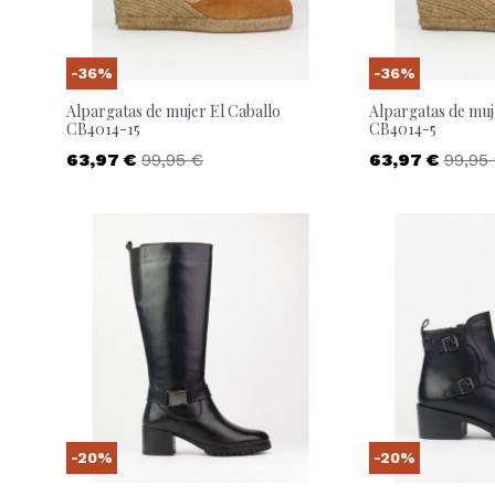
-36%
-36%
Alpargatas de mujer El Caballo
Alpargatas de muj
CB4014-15
CB4014-5
Precio
Precio base
Precio
Preci
63,97 €
99,95 €
63,97 €
99,95
-20%
-20%