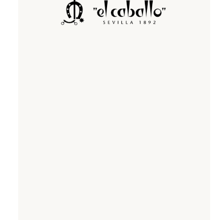
Sandalias
Zapatillas de casa
Javier Larrainza
Jim Sport
Zapatos
Zapatos
Lola cruz
Luis gonzalo
Nature
Neosens
Pepe Jeans
Polo Ralph Lauren
Ralph Lauren
Sebago
Timberland
Tommy Hilfiger