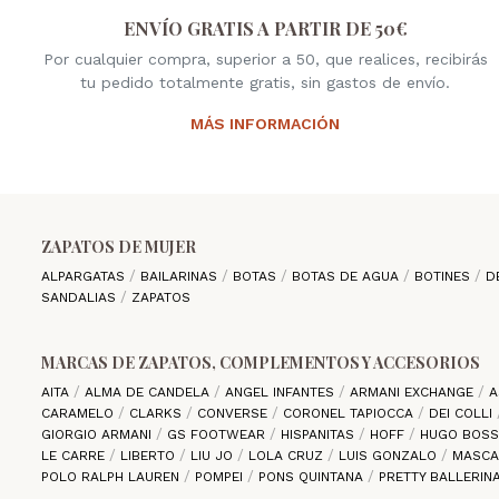
ENVÍO GRATIS A PARTIR DE 50€
Por cualquier compra, superior a 50, que realices, recibirás
tu pedido totalmente gratis, sin gastos de envío.
MÁS INFORMACIÓN
ZAPATOS DE MUJER
ALPARGATAS
BAILARINAS
BOTAS
BOTAS DE AGUA
BOTINES
D
SANDALIAS
ZAPATOS
MARCAS DE ZAPATOS, COMPLEMENTOS Y ACCESORIOS
AITA
ALMA DE CANDELA
ANGEL INFANTES
ARMANI EXCHANGE
A
CARAMELO
CLARKS
CONVERSE
CORONEL TAPIOCCA
DEI COLLI
GIORGIO ARMANI
GS FOOTWEAR
HISPANITAS
HOFF
HUGO BOS
LE CARRE
LIBERTO
LIU JO
LOLA CRUZ
LUIS GONZALO
MASC
POLO RALPH LAUREN
POMPEI
PONS QUINTANA
PRETTY BALLERIN