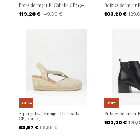
Botas de mujer El Caballo CB719-11
Botines de mujer 
Precio
Precio base
Precio
Prec
119,20 €
149,00 €
103,20 €
129,
-36%
-20%
Alpargatas de mujer El Caballo
Botines de mujer 
CB5006-17
Precio
Prec
103,20 €
129,
Precio
Precio base
63,97 €
99,95 €