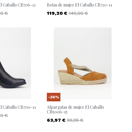
El Caballo CB706-11
Botas de mujer El Caballo CB710-11
io base
Precio
Precio base
00 €
119,20 €
149,00 €
-36%
El Caballo CB700-11
Alpargatas de mujer El Caballo
CB5006-15
io base
00 €
Precio
Precio base
63,97 €
99,95 €