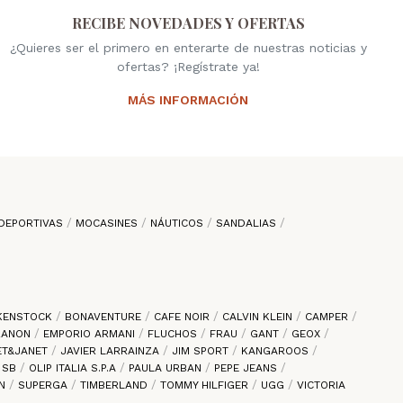
RECIBE NOVEDADES Y OFERTAS
¿Quieres ser el primero en enterarte de nuestras noticias y
ofertas? ¡Regístrate ya!
MÁS INFORMACIÓN
DEPORTIVAS
MOCASINES
NÁUTICOS
SANDALIAS
KENSTOCK
BONAVENTURE
CAFE NOIR
CALVIN KLEIN
CAMPER
 ZANON
EMPORIO ARMANI
FLUCHOS
FRAU
GANT
GEOX
ET&JANET
JAVIER LARRAINZA
JIM SPORT
KANGAROOS
E SB
OLIP ITALIA S.P.A
PAULA URBAN
PEPE JEANS
EN
SUPERGA
TIMBERLAND
TOMMY HILFIGER
UGG
VICTORIA