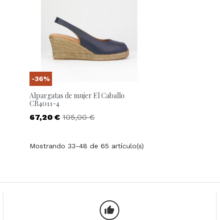
-36%
Alpargatas de mujer El Caballo
CB4011-4
Precio
Precio base
67,20 €
105,00 €
Mostrando 33-48 de 65 artículo(s)