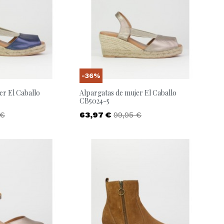
Liu jo
Napapijri
a S.P.A
Paula Urban
llerinas
Puma
-36%
er El Caballo
Alpargatas de mujer El Caballo
adden
Superga
CB5024-5
o base
Precio
Precio base
 €
63,97 €
99,95 €