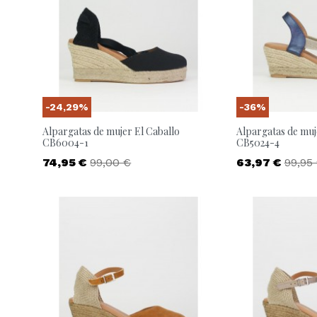
Kangaroos
Le Carre
Liberto
Mascaro
Michael Kors
Mjus
Nike
Nike SB
Olip itali
Pompei
Pons Quintana
Pretty ba
-24,29%
-36%
Alpargatas de mujer El Caballo
Alpargatas de muj
Sison
Skechers
Steve m
CB6004-1
CB5024-4
Ugg
Victoria
Precio
Precio base
Precio
Preci
74,95 €
99,00 €
63,97 €
99,95