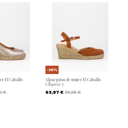
-36%
er El Caballo
Alpargatas de mujer El Caballo
CB4002-3
o base
Precio
Precio base
0 €
63,97 €
99,95 €