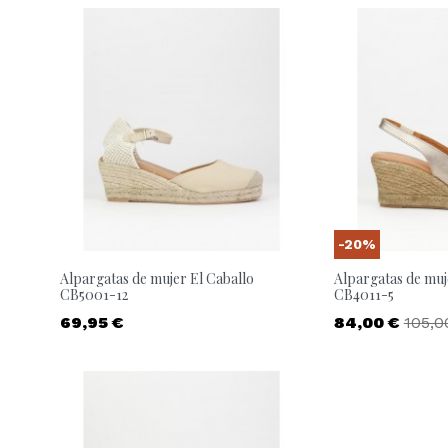
-20%
Alpargatas de mujer El Caballo
Alpargatas de muj
CB5001-12
CB4011-5
Precio
Precio
Preci
69,95 €
84,00 €
105,0