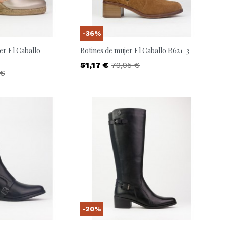
-36%
er El Caballo
Botines de mujer El Caballo B621-3
Precio
Precio base
51,17 €
79,95 €
o base
 €
-20%