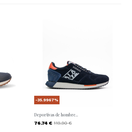
-35.9967%
Deportivas de hombre...
Precio
Precio base
76.74 €
119.90 €