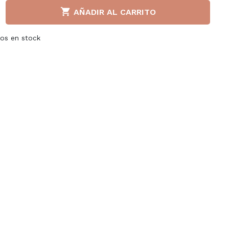

AÑADIR AL CARRITO
Liu jo
Napapijri
tos en stock
a S.P.A
Paula Urban
llerinas
Puma
adden
Superga