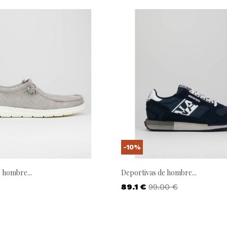
-10%
 hombre...
Deportivas de hombre...
Precio
Precio base
89.1 €
99.00 €