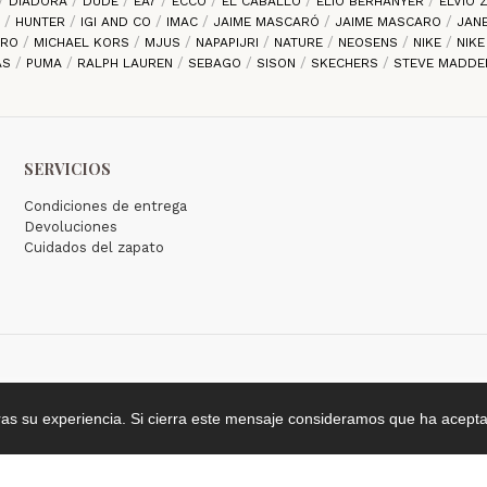
DIADORA
DUDE
EA7
ECCO
EL CABALLO
ELIO BERHANYER
ELVIO
S
HUNTER
IGI AND CO
IMAC
JAIME MASCARÓ
JAIME MASCARO
JAN
ARO
MICHAEL KORS
MJUS
NAPAPIJRI
NATURE
NEOSENS
NIKE
NIK
AS
PUMA
RALPH LAUREN
SEBAGO
SISON
SKECHERS
STEVE MADD
SERVICIOS
Condiciones de entrega
Devoluciones
Cuidados del zapato
ras su experiencia. Si cierra este mensaje consideramos que ha acepta