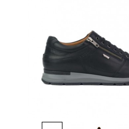
Sandalias
Zapatillas de casa
Javier Larrainza
Jim Sport
Zapatos
Zapatos
Lola cruz
Luis gonzalo
Nature
Neosens
Pepe Jeans
Polo Ralph Lauren
Ralph Lauren
Sebago
Timberland
Tommy Hilfiger