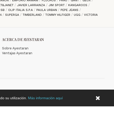
 ZANON
EMPORIO ARMANI
FLUCHOS
FRAU
GANT
GEOX
ET&JANET
JAVIER LARRAINZA
JIM SPORT
KANGAROOS
E SB
OLIP ITALIA S.P.A
PAULA URBAN
PEPE JEANS
EN
SUPERGA
TIMBERLAND
TOMMY HILFIGER
UGG
VICTORIA
ACERCA DE AYESTARAN
Sobre Ayestaran
Ventajas Ayestaran
do su utilización.
Más información aquí
2026 © Copyright Ayestaran