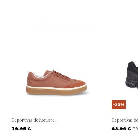
-20%
Deportivas de hombre...
Deportivas de
Precio
Precio
Pr
79.95 €
63.96 €
79