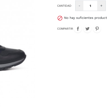
-
+
Kangaroos
Le Carre
Liberto
CANTIDAD
Mascaro
Michael Kors
Mjus

No hay suficientes produc
Nike
Nike SB
Olip itali
COMPARTIR
Pompei
Pons Quintana
Pretty ba
Sison
Skechers
Steve m
Ugg
Victoria