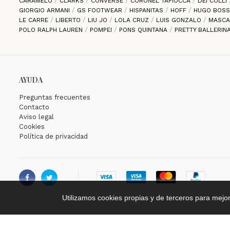
CARAMELO
CLARKS
CONVERSE
CORONEL TAPIOCCA
DEI COLLI
GIORGIO ARMANI
GS FOOTWEAR
HISPANITAS
HOFF
HUGO BOS
LE CARRE
LIBERTO
LIU JO
LOLA CRUZ
LUIS GONZALO
MASC
POLO RALPH LAUREN
POMPEI
PONS QUINTANA
PRETTY BALLERIN
AYUDA
Preguntas frecuentes
Contacto
Aviso legal
Cookies
Política de privacidad


Utilizamos cookies propias y de terceros para mejo