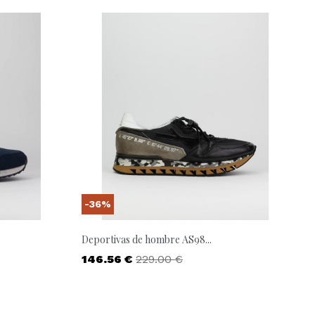
-36%
Deportivas de hombre AS98...
Precio
Precio base
146.56 €
229.00 €