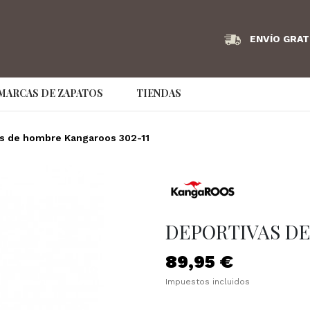
ENVÍO GRAT
MARCAS DE ZAPATOS
TIENDAS
Angel Infantes
Armani Exchange
AS98
s de hombre Kangaroos 302-11
Bikkembergs
Birkenstock
Bonaven
Couture Brand
Caramelo
Clarks
Convers
Dude
EA7
Ecco
DEPORTIVAS DE
Emporio Armani
Fluchos
Frau
89,95 €
GS Footwear
Hispanitas
hoff
Impuestos incluidos
IMAC
Jaime Mascaró
Jaime Ma