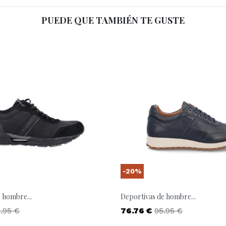
PUEDE QUE TAMBIÉN TE GUSTE
-20%
 hombre...
Deportivas de hombre...
ecio base
Precio
Precio base
.95 €
76.76 €
95.95 €