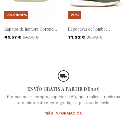
-35.9969%
-20%
Zapatos de hombre Coronel...
Deportivas de hombre...
Precio
Precio base
Precio
Precio base
41.57 €
64.95 €
71.92 €
89.90 €
ENVÍO GRATIS A PARTIR DE 50€
Por cualquier compra, superior a 50, que realices, recibirás
tu pedido totalmente gratis, sin gastos de envío.
MÁS INFORMACIÓN