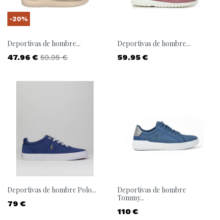
-20%
Deportivas de hombre...
Deportivas de hombre...
Precio
Precio base
Precio
47.96 €
59.95 €
59.95 €
Deportivas de hombre Polo...
Deportivas de hombre
Tommy...
Precio
79 €
Precio
110 €