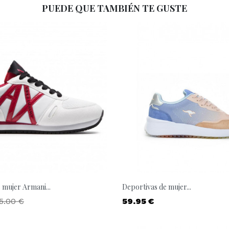
PUEDE QUE TAMBIÉN TE GUSTE
 mujer Armani...
Deportivas de mujer...
ecio base
Precio
5.00 €
59.95 €