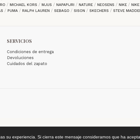
ARO
MICHAEL KORS
MJUS
NAPAPIJRI
NATURE
NEOSENS
NIKE
NIK
AS
PUMA
RALPH LAUREN
SEBAGO
SISON
SKECHERS
STEVE MADD
SERVICIOS
Condiciones de entrega
Devoluciones
Cuidados del zapato
ras su experiencia. Si cierra este mensaje consideramos que ha acepta