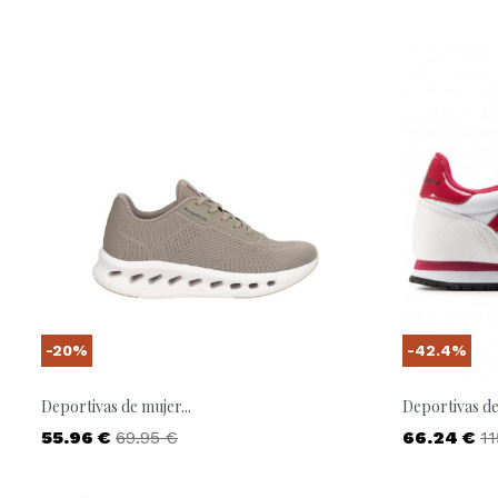
-20%
-42.4%
Deportivas de mujer...
Deportivas de
Precio
Precio base
Precio
Pr
55.96 €
69.95 €
66.24 €
11