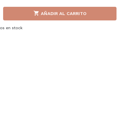
Liu jo

AÑADIR AL CARRITO
Napapijri
tos en stock
a S.P.A
Paula Urban
llerinas
Puma
adden
Superga