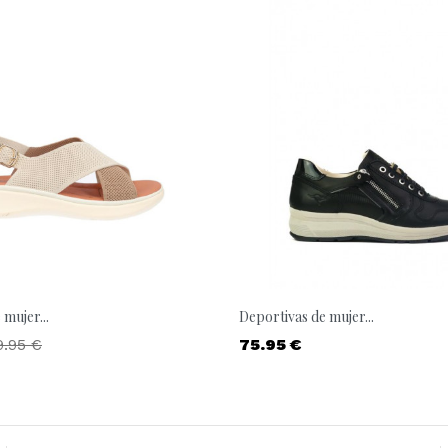
mujer...
Deportivas de mujer...
recio base
Precio
9.95 €
75.95 €