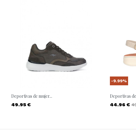
-9.99%
Deportivas de mujer...
Deportivas de 
Precio
Precio
P
49.95 €
44.96 €
4