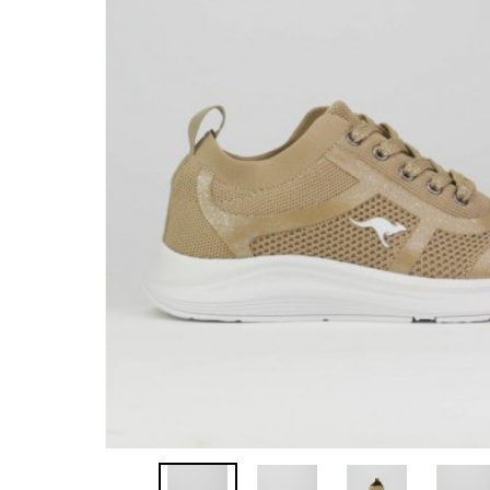
Sandalias
Zapatillas de casa
Javier Larrainza
Jim Sport
Zapatos
Zapatos
Lola cruz
Luis gonzalo
Nature
Neosens
Pepe Jeans
Polo Ralph Lauren
Ralph Lauren
Sebago
Timberland
Tommy Hilfiger