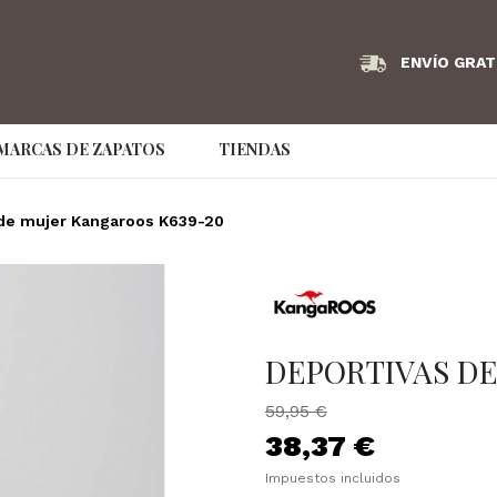
ENVÍO GRAT
MARCAS DE ZAPATOS
TIENDAS
Angel Infantes
Armani Exchange
AS98
 de mujer Kangaroos K639-20
Bikkembergs
Birkenstock
Bonaven
Couture Brand
Caramelo
Clarks
Convers
Dude
EA7
Ecco
DEPORTIVAS DE
Emporio Armani
Fluchos
Frau
59,95 €
GS Footwear
Hispanitas
hoff
38,37 €
Impuestos incluidos
IMAC
Jaime Mascaró
Jaime Ma