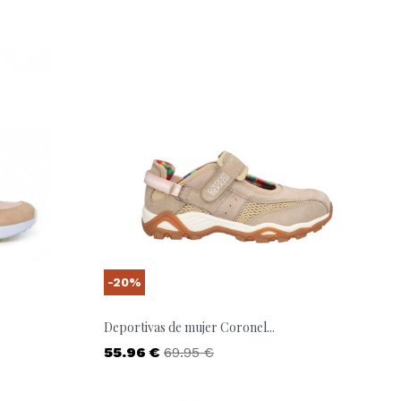
-20%
Deportivas de mujer Coronel...
Precio
Precio base
55.96 €
69.95 €