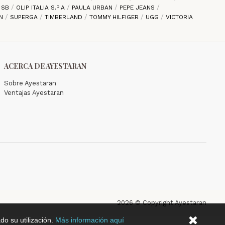
E SB
OLIP ITALIA S.P.A
PAULA URBAN
PEPE JEANS
EN
SUPERGA
TIMBERLAND
TOMMY HILFIGER
UGG
VICTORIA
ACERCA DE AYESTARAN
Sobre Ayestaran
Ventajas Ayestaran
2026 © Copyright Ayestaran
do su utilización.
Más información aquí