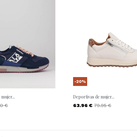
-20%
mujer...
Deportivas de mujer...
io base
Precio
Precio base
00 €
63.96 €
79.95 €