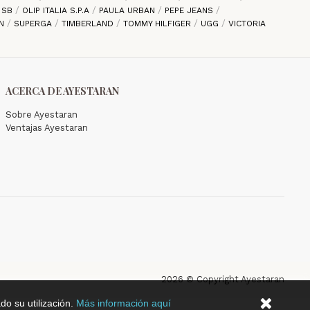
E SB
OLIP ITALIA S.P.A
PAULA URBAN
PEPE JEANS
EN
SUPERGA
TIMBERLAND
TOMMY HILFIGER
UGG
VICTORIA
ACERCA DE AYESTARAN
Sobre Ayestaran
Ventajas Ayestaran
2026 © Copyright Ayestaran
do su utilización.
Más información aquí