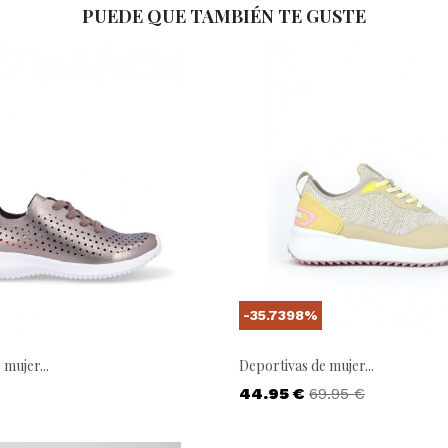
PUEDE QUE TAMBIÉN TE GUSTE
-35.7398%
mujer...
Deportivas de mujer...
Precio
Precio base
44.95 €
69.95 €