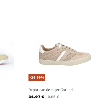
-29.99%
Deportivas de mujer Coronel...
Precio
Precio base
34.97 €
49.95 €