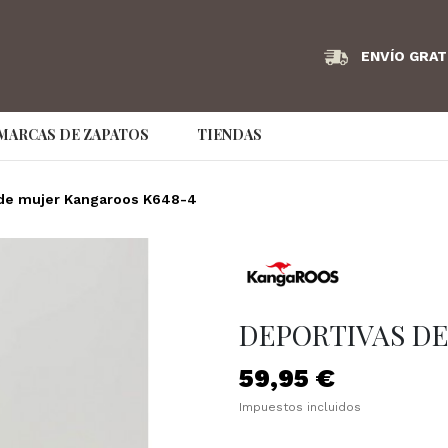
ENVÍO GRAT
MARCAS DE ZAPATOS
TIENDAS
Angel Infantes
Armani Exchange
AS98
 de mujer Kangaroos K648-4
Bikkembergs
Birkenstock
Bonaven
Couture Brand
Caramelo
Clarks
Convers
Dude
EA7
Ecco
DEPORTIVAS DE
Emporio Armani
Fluchos
Frau
59,95 €
GS Footwear
Hispanitas
hoff
Impuestos incluidos
IMAC
Jaime Mascaró
Jaime Ma