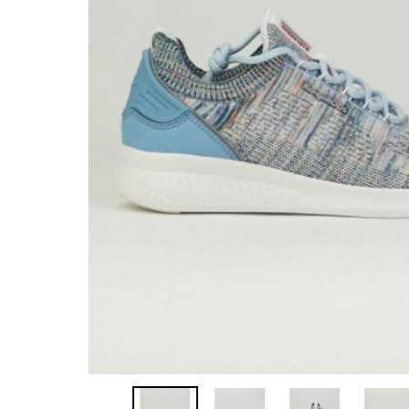
Sandalias
Zapatillas de casa
Javier Larrainza
Jim Sport
Zapatos
Zapatos
Lola cruz
Luis gonzalo
Nature
Neosens
Pepe Jeans
Polo Ralph Lauren
Ralph Lauren
Sebago
Timberland
Tommy Hilfiger