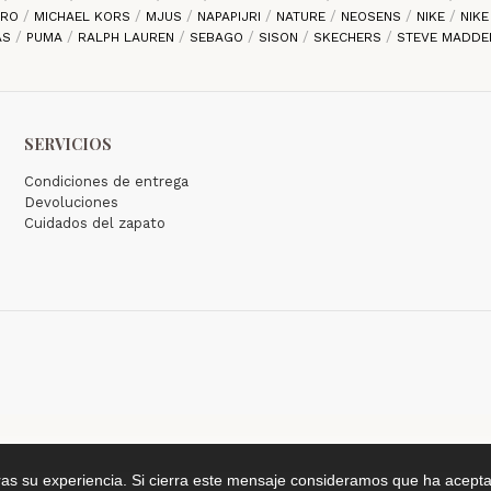
ARO
MICHAEL KORS
MJUS
NAPAPIJRI
NATURE
NEOSENS
NIKE
NIK
AS
PUMA
RALPH LAUREN
SEBAGO
SISON
SKECHERS
STEVE MADD
SERVICIOS
Condiciones de entrega
Devoluciones
Cuidados del zapato
ras su experiencia. Si cierra este mensaje consideramos que ha acepta