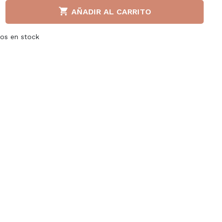

AÑADIR AL CARRITO
Liu jo
Napapijri
tos en stock
a S.P.A
Paula Urban
llerinas
Puma
adden
Superga