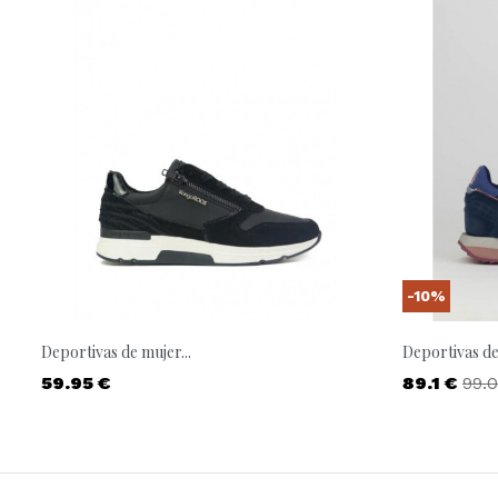
-10%
Deportivas de mujer...
Deportivas de 
Precio
Precio
Prec
59.95 €
89.1 €
99.