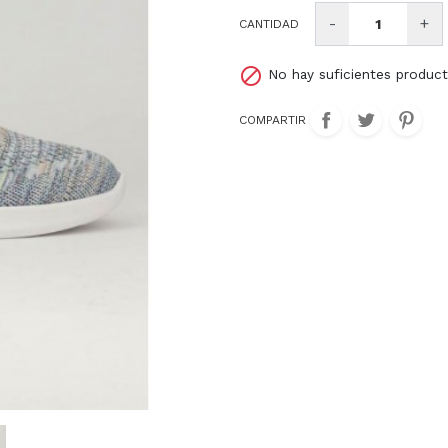
-
+
Kangaroos
Le Carre
Liberto
CANTIDAD
Mascaro
Michael Kors
Mjus

No hay suficientes produc
Nike
Nike SB
Olip itali
COMPARTIR
Pompei
Pons Quintana
Pretty ba
Sison
Skechers
Steve m
Ugg
Victoria