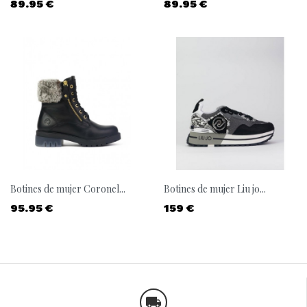
Precio
Precio
89.95 €
89.95 €
Botines de mujer Coronel...
Botines de mujer Liu jo...
Precio
Precio
95.95 €
159 €