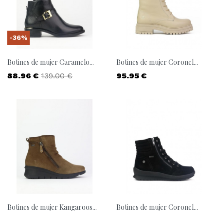
-36%
Botines de mujer Caramelo...
Botines de mujer Coronel...
Precio
Precio base
Precio
88.96 €
139.00 €
95.95 €
Botines de mujer Kangaroos...
Botines de mujer Coronel...