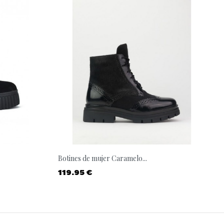
Botines de mujer Caramelo...
Precio
119.95 €