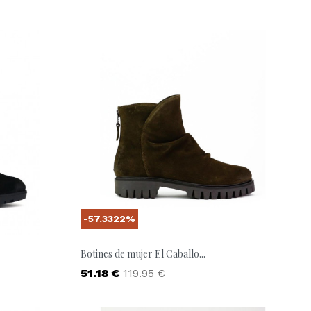
-57.3322%
Botines de mujer El Caballo...
Precio
Precio base
51.18 €
119.95 €