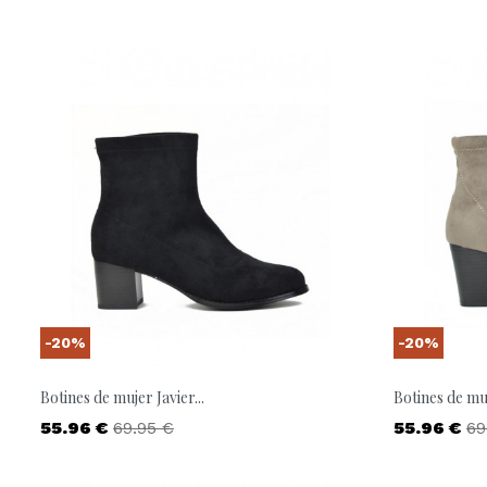
-20%
-20%
Botines de mujer Javier...
Botines de muj
Precio
Precio base
Precio
Pr
55.96 €
69.95 €
55.96 €
69