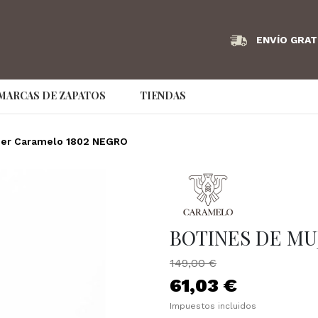
ENVÍO GRAT
MARCAS DE ZAPATOS
TIENDAS
Angel Infantes
Armani Exchange
AS98
jer Caramelo 1802 NEGRO
Bikkembergs
Birkenstock
Bonaven
Couture Brand
Caramelo
Clarks
Convers
Dude
EA7
Ecco
BOTINES DE MU
Emporio Armani
Fluchos
Frau
149,00 €
GS Footwear
Hispanitas
hoff
61,03 €
Impuestos incluidos
IMAC
Jaime Mascaró
Jaime Ma