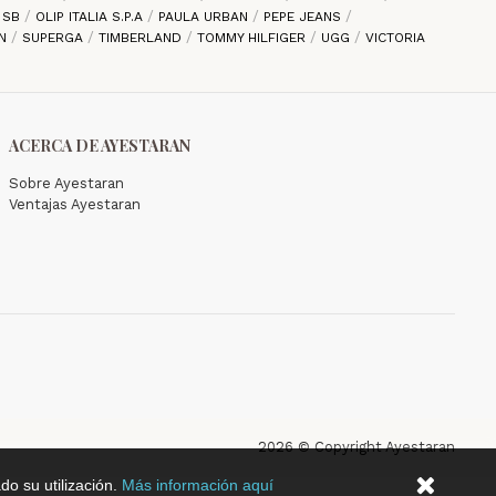
E SB
OLIP ITALIA S.P.A
PAULA URBAN
PEPE JEANS
EN
SUPERGA
TIMBERLAND
TOMMY HILFIGER
UGG
VICTORIA
ACERCA DE AYESTARAN
Sobre Ayestaran
Ventajas Ayestaran
2026 © Copyright Ayestaran
do su utilización.
Más información aquí