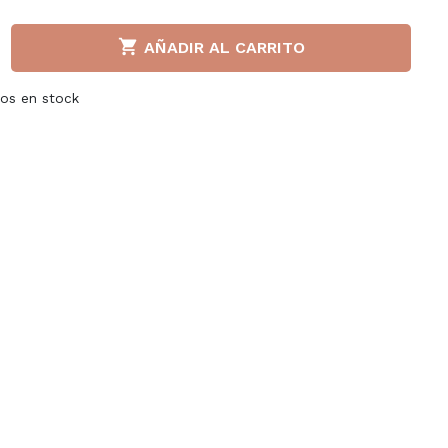
Liu jo

AÑADIR AL CARRITO
Napapijri
tos en stock
a S.P.A
Paula Urban
llerinas
Puma
adden
Superga