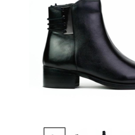
Sandalias
Zapatillas de casa
Javier Larrainza
Jim Sport
Zapatos
Zapatos
Lola cruz
Luis gonzalo
Nature
Neosens
Pepe Jeans
Polo Ralph Lauren
Ralph Lauren
Sebago
Timberland
Tommy Hilfiger