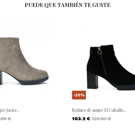
PUEDE QUE TAMBIÉN TE GUSTE
-20%
er Javier...
Botines de mujer El Caballo...
ecio base
Precio
Precio base
.95 €
103.2 €
129.00 €