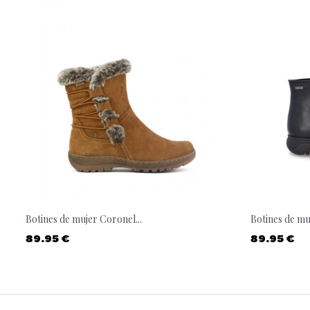
Botines de mujer Coronel...
Botines de mu
Precio
Precio
89.95 €
89.95 €