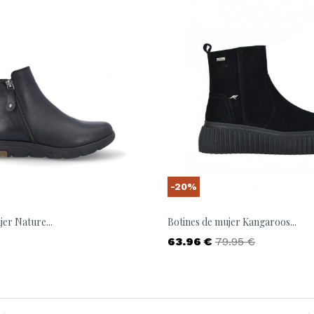
-20%
jer Nature...
Botines de mujer Kangaroos...
Precio
Precio base
63.96 €
79.95 €