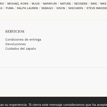
ARO
MICHAEL KORS
MJUS
NAPAPIJRI
NATURE
NEOSENS
NIKE
NIK
AS
PUMA
RALPH LAUREN
SEBAGO
SISON
SKECHERS
STEVE MADD
SERVICIOS
Condiciones de entrega
Devoluciones
Cuidados del zapato
ras su experiencia. Si cierra este mensaje consideramos que ha acepta