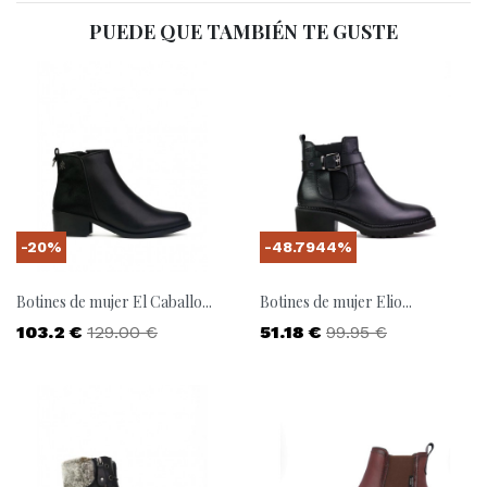
PUEDE QUE TAMBIÉN TE GUSTE
-20%
-48.7944%
Botines de mujer El Caballo...
Botines de mujer Elio...
Precio
Precio base
Precio
Precio base
103.2 €
129.00 €
51.18 €
99.95 €