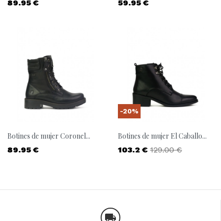
Precio
Precio
89.95 €
59.95 €
-20%
Botines de mujer Coronel...
Botines de mujer El Caballo...
Precio
Precio
Precio base
89.95 €
103.2 €
129.00 €