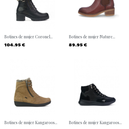
Botines de mujer Coronel...
Botines de mujer Nature...
Precio
Precio
104.95 €
89.95 €
Botines de mujer Kangaroos...
Botines de mujer Kangaroos...