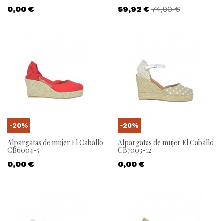
Precio
Precio
Precio base
0,00 €
59,92 €
74,90 €
-20%
-20%
Alpargatas de mujer El Caballo
Alpargatas de mujer El Caballo
CB6004-5
CB7003-12
Precio
Precio
0,00 €
0,00 €