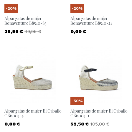
-20%
-20%
Alpargatas de mujer
Alpargatas de mujer
Bonaventure B8510-83
Bonaventure B8510-21
Precio
Precio base
Precio
39,96 €
49,95 €
0,00 €
-50%
Alpargatas de mujer El Caballo
Alpargatas de mujer El Caballo
CB6005-4
CB6005-1
Precio
Precio
Precio base
0,00 €
52,50 €
105,00 €