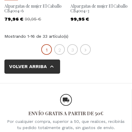
Alpargatas de mujer El Caballo
Alpargatas de mujer El Caballo
CB4004-6
CB4004-3
Precio
Precio base
Precio
79,96 €
99,95 €
99,95 €
Mostrando 1-16 de 33 artículo(s)
Siguiente
1
2
3


VOLVER ARRIBA
ENVÍO GRATIS A PARTIR DE 50€
Por cualquier compra, superior a 50, que realices, recibirás
tu pedido totalmente gratis, sin gastos de envío.