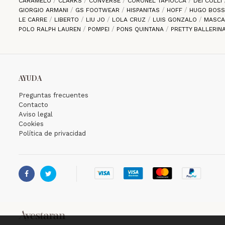
CARAMELO
CLARKS
CONVERSE
CORONEL TAPIOCCA
DEI COLLI
GIORGIO ARMANI
GS FOOTWEAR
HISPANITAS
HOFF
HUGO BOS
LE CARRE
LIBERTO
LIU JO
LOLA CRUZ
LUIS GONZALO
MASC
POLO RALPH LAUREN
POMPEI
PONS QUINTANA
PRETTY BALLERIN
AYUDA
Preguntas frecuentes
Contacto
Aviso legal
Cookies
Política de privacidad

