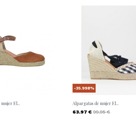
-35.998%
mujer El...
Alpargatas de mujer El...
Precio
Precio base
63.97 €
99.95 €