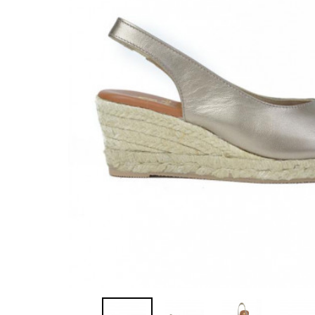
Sandalias
Zapatillas de casa
Javier Larrainza
Jim Sport
Zapatos
Zapatos
Lola cruz
Luis gonzalo
Nature
Neosens
Pepe Jeans
Polo Ralph Lauren
Ralph Lauren
Sebago
Timberland
Tommy Hilfiger