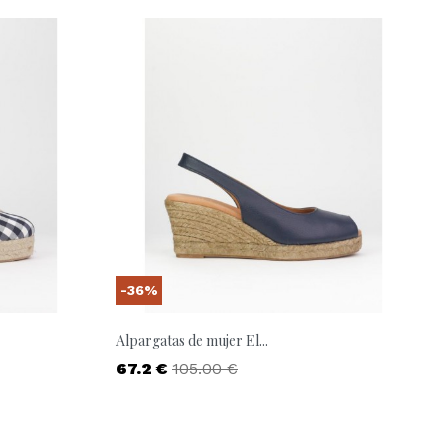
-36%
Alpargatas de mujer El...
Precio
Precio base
67.2 €
105.00 €