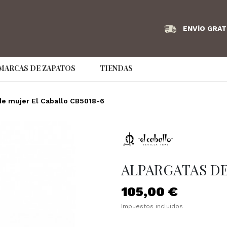
ENVÍO GRAT
MARCAS DE ZAPATOS
TIENDAS
Angel Infantes
Armani Exchange
AS98
de mujer El Caballo CB5018-6
Bikkembergs
Birkenstock
Bonaven
Couture Brand
Caramelo
Clarks
Convers
Dude
EA7
Ecco
ALPARGATAS DE
Emporio Armani
Fluchos
Frau
105,00 €
GS Footwear
Hispanitas
hoff
Impuestos incluidos
IMAC
Jaime Mascaró
Jaime Ma