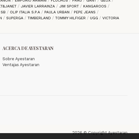
 ZANON
EMPORIO ARMANI
FLUCHOS
FRAU
GANT
GEOX
ET&JANET
JAVIER LARRAINZA
JIM SPORT
KANGAROOS
E SB
OLIP ITALIA S.P.A
PAULA URBAN
PEPE JEANS
EN
SUPERGA
TIMBERLAND
TOMMY HILFIGER
UGG
VICTORIA
ACERCA DE AYESTARAN
Sobre Ayestaran
Ventajas Ayestaran
2026 © Copyright Ayestaran