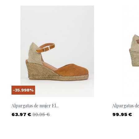
-35.998%
Alpargatas de mujer El...
Alpargatas de 
Precio
Precio base
Precio
63.97 €
99.95 €
99.95 €