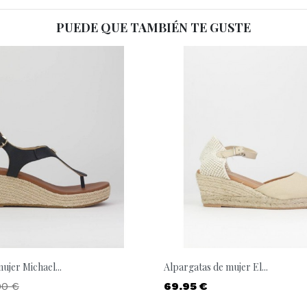
PUEDE QUE TAMBIÉN TE GUSTE
ujer Michael...
Alpargatas de mujer El...
io base
Precio
00 €
69.95 €