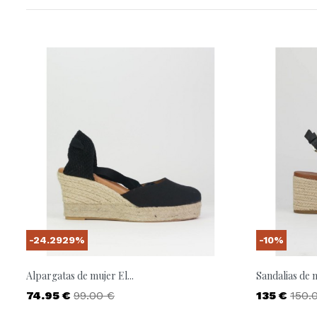
-24.2929%
-10%
Alpargatas de mujer El...
Sandalias de m
Precio
Precio base
Precio
Prec
74.95 €
99.00 €
135 €
150.