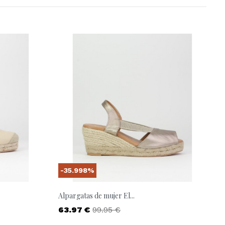
-35.998%
Alpargatas de mujer El...
Precio
Precio base
63.97 €
99.95 €