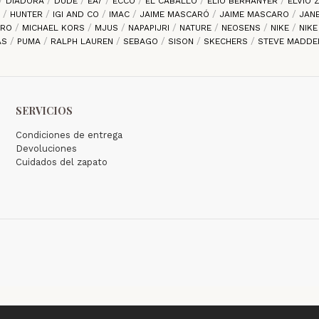
DIADORA
DUDE
EA7
ECCO
EL CABALLO
ELIO BERHANYER
ELVIO
S
HUNTER
IGI AND CO
IMAC
JAIME MASCARÓ
JAIME MASCARO
JAN
ARO
MICHAEL KORS
MJUS
NAPAPIJRI
NATURE
NEOSENS
NIKE
NIK
AS
PUMA
RALPH LAUREN
SEBAGO
SISON
SKECHERS
STEVE MADD
SERVICIOS
Condiciones de entrega
Devoluciones
Cuidados del zapato