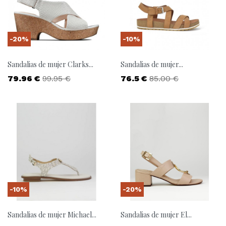
-20%
-10%
Sandalias de mujer Clarks...
Sandalias de mujer...
Precio
Precio base
Precio
Precio base
79.96 €
99.95 €
76.5 €
85.00 €
-10%
-20%
Sandalias de mujer Michael...
Sandalias de mujer El...