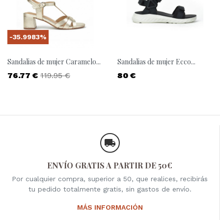
-35.9983%
Sandalias de mujer Caramelo...
Sandalias de mujer Ecco...
Precio
Precio base
Precio
76.77 €
119.95 €
80 €
ENVÍO GRATIS A PARTIR DE 50€
Por cualquier compra, superior a 50, que realices, recibirás
tu pedido totalmente gratis, sin gastos de envío.
MÁS INFORMACIÓN