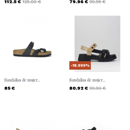
Precio
Precio base
Precio
Precio base
112.5 €
125.00 €
79.96 €
99.95 €
-18.999%
Sandalias de mujer...
Sandalias de mujer...
Precio
Precio
Precio base
85 €
80.92 €
99.90 €