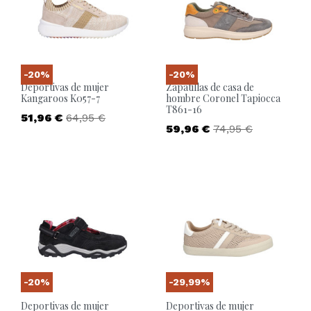
-20%
-20%
Deportivas de mujer
Zapatillas de casa de
Kangaroos K057-7
hombre Coronel Tapiocca
T861-16
Precio
Precio base
51,96 €
64,95 €
Precio
Precio base
59,96 €
74,95 €
-20%
-29,99%
Deportivas de mujer
Deportivas de mujer