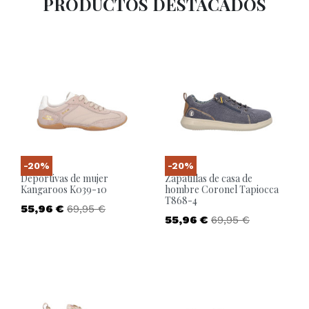
PRODUCTOS DESTACADOS
-20%
-20%
Deportivas de mujer
Zapatillas de casa de
Kangaroos K039-10
hombre Coronel Tapiocca
T868-4
Precio
Precio base
55,96 €
69,95 €
Precio
Precio base
55,96 €
69,95 €