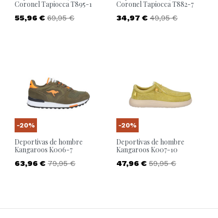
Coronel Tapiocca T895-1
Coronel Tapiocca T882-7
Precio
Precio base
Precio
Precio base
55,96 €
69,95 €
34,97 €
49,95 €
-20%
-20%
Deportivas de hombre
Deportivas de hombre
Kangaroos K006-7
Kangaroos K007-10
Precio
Precio base
Precio
Precio base
63,96 €
79,95 €
47,96 €
59,95 €